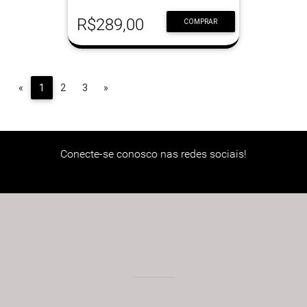
R$289,00
COMPRAR
Previous
Next
«
1
2
3
»
Conecte-se conosco nas redes sociais!